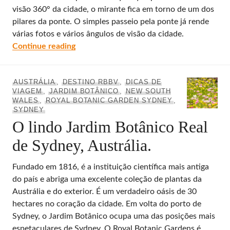
visão 360° da cidade, o mirante fica em torno de um dos
pilares da ponte. O simples passeio pela ponte já rende
várias fotos e vários ângulos de visão da cidade.
O incrível mirante do museu da Ponte Har
Continue reading
AUSTRÁLIA
,
DESTINO RBBV
,
DICAS DE
VIAGEM
,
JARDIM BOTÂNICO
,
NEW SOUTH
WALES
,
ROYAL BOTANIC GARDEN SYDNEY
,
SYDNEY
O lindo Jardim Botânico Real
de Sydney, Austrália.
Fundado em 1816, é a instituição científica mais antiga
do país e abriga uma excelente coleção de plantas da
Austrália e do exterior. É um verdadeiro oásis de 30
hectares no coração da cidade. Em volta do porto de
Sydney, o Jardim Botânico ocupa uma das posições mais
espetaculares de Sydney. O Royal Botanic Gardens é