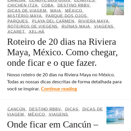
CANCÚN
,
CENOTE DOS OJOS
,
CENOTES
,
CHICHEN ITZA
,
COBA
,
DESTINO RBBV
,
DICAS DE VIAGEM
,
MAIA
,
MÉXICO
,
MISTÉRIO MAYA
,
PARQUE DOS OJOS
,
PARQUES
,
PLAYA DEL CARMEN
,
RIVIERA MAYA
,
ROTEIROS DE VIEGENS
,
RUÍNAS MAIA
,
VIAGENS
,
XCARET
,
XEL-HÁ
Roteiro de 20 dias na Riviera
Maya, México. Como chegar,
onde ficar e o que fazer.
Nosso roteiro de 20 dias na Riviera Maya no México.
Todas as nossas dicas descritas de forma detalhada para
Roteiro de 20 dias na Riv
você se inspirar.
Continue reading
CANCÚN
,
DESTINO RBBV
,
DICAS
,
DICAS DE
VIAGEM
,
MÉXICO
,
VIAGENS
Onde ficar em Cancún –