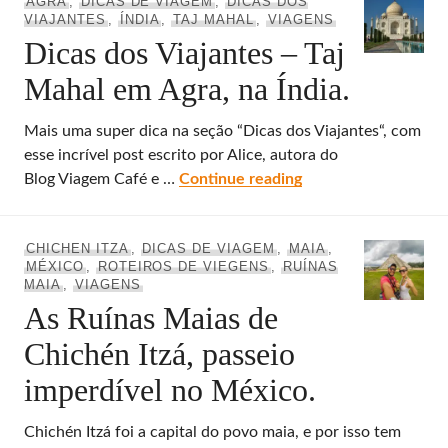
AGRA
,
DICAS DE VIAGEM
,
DICAS DOS
VIAJANTES
,
ÍNDIA
,
TAJ MAHAL
,
VIAGENS
Dicas dos Viajantes – Taj
Mahal em Agra, na Índia.
Mais uma super dica na seção “Dicas dos Viajantes“, com
esse incrível post escrito por Alice, autora do
Dicas dos Viajantes 
Blog Viagem Café e …
Continue reading
CHICHEN ITZA
,
DICAS DE VIAGEM
,
MAIA
,
MÉXICO
,
ROTEIROS DE VIEGENS
,
RUÍNAS
MAIA
,
VIAGENS
As Ruínas Maias de
Chichén Itzá, passeio
imperdível no México.
Chichén Itzá foi a capital do povo maia, e por isso tem