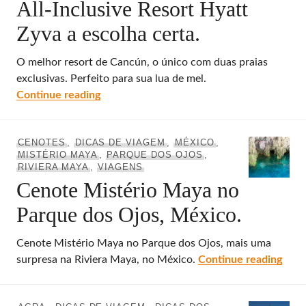
All-Inclusive Resort Hyatt
Zyva a escolha certa.
O melhor resort de Cancún, o único com duas praias
exclusivas. Perfeito para sua lua de mel.
Onde ficar em Cancún – All-Inclusive Resor
Continue reading
CENOTES
,
DICAS DE VIAGEM
,
MÉXICO
,
MISTÉRIO MAYA
,
PARQUE DOS OJOS
,
RIVIERA MAYA
,
VIAGENS
Cenote Mistério Maya no
Parque dos Ojos, México.
Cenote Mistério Maya no Parque dos Ojos, mais uma
Ceno
surpresa na Riviera Maya, no México.
Continue reading