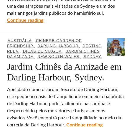
uma das atrações mais visitadas de Sydney e um dos
mais antigos jardins públicos do hemisfério sul.
O lindo Jardim Botânico Real de Sydney, Au
Continue reading
AUSTRÁLIA
,
CHINESE GARDEN OF
FRIENDSHIP
,
DARLING HARBOUR
,
DESTINO
RBBV
,
DICAS DE VIAGEM
,
JARDIM CHINÊS
DA AMIZADE
,
NEW SOUTH WALES
,
SYDNEY
Jardim Chinês da Amizade em
Darling Harbour, Sydney.
Apelidado como o Jardim Secreto de Darling Harbour,
este pequeno oásis de tranquilidade em meio a balbúrdia
de Darling Harbour, pode facilmente passar quase
despercebido pelos moradores e turistas menos
avisados. Você encontrá paz e tranquilidade no meio da
Jardim Chinês
correria da Darling Harbour.
Continue reading