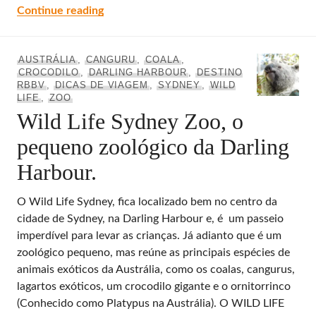
Taronga Zoo, o melhor zoológico de Sydney
Continue reading
AUSTRÁLIA
,
CANGURU
,
COALA
,
CROCODILO
,
DARLING HARBOUR
,
DESTINO
RBBV
,
DICAS DE VIAGEM
,
SYDNEY
,
WILD
LIFE
,
ZOO
Wild Life Sydney Zoo, o
pequeno zoológico da Darling
Harbour.
O Wild Life Sydney, fica localizado bem no centro da
cidade de Sydney, na Darling Harbour e, é um passeio
imperdível para levar as crianças. Já adianto que é um
zoológico pequeno, mas reúne as principais espécies de
animais exóticos da Austrália, como os coalas, cangurus,
lagartos exóticos, um crocodilo gigante e o ornitorrinco
(Conhecido como Platypus na Austrália). O WILD LIFE