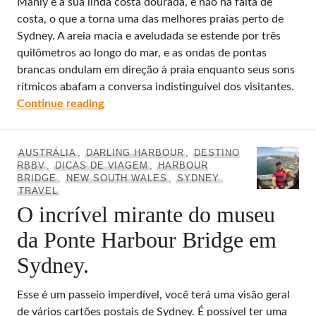
Manly e a sua linda costa dourada, e não há falta de
costa, o que a torna uma das melhores praias perto de
Sydney. A areia macia e aveludada se estende por três
quilômetros ao longo do mar, e as ondas de pontas
brancas ondulam em direção à praia enquanto seus sons
rítmicos abafam a conversa indistinguível dos visitantes.
Manly Beach e Shelly Beach as incríveis pr
Continue reading
AUSTRÁLIA
,
DARLING HARBOUR
,
DESTINO
RBBV
,
DICAS DE VIAGEM
,
HARBOUR
BRIDGE
,
NEW SOUTH WALES
,
SYDNEY
,
TRAVEL
O incrível mirante do museu
da Ponte Harbour Bridge em
Sydney.
Esse é um passeio imperdível, você terá uma visão geral
de vários cartões postais de Sydney. É possível ter uma