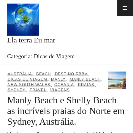
Skip
to
content
Ela terra Eu mar
Categoria:
Dicas de Viagem
AUSTRÁLIA
,
BEACH
,
DESTINO RBBV
,
DICAS DE VIAGEM
,
MANLY
,
MANLY BEACH
,
NEW SOUTH WALES
,
OCEANIA
,
PRAIAS
,
SYDNEY
,
TRAVEL
,
VIAGENS
Manly Beach e Shelly Beach
as incríveis praias do Norte em
Sydney, Austrália.