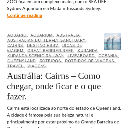
ZOO fica em um complexo maior, com o SEA LIFE
Sydney Aquarium e a Madam Tussauds Sydney.
Wild Life Sydney Zoo, o pequeno zoológic
Continue reading
AQUÁRIO
,
AQUARIUM
,
AUSTRÁLIA
,
AUSTRALIAN BUTTERFLY SANCTUARY
,
CAIRNS
,
DESTINO RBBV
,
DICAS DE
VIAGEM
,
GREAT BARRIER REEF
,
KURANDA
,
KURANDA SCENIC RAILWAY
,
LIVEABOARD
,
OCEANIA
,
QUEENSLAND
,
ROTEIROS
,
ROTEIROS DE VIAGENS
,
TRAVEL
,
VIAGENS
Austrália: Cairns – Como
chegar, onde ficar e o que
fazer.
Cairns está localizada ao norte do estado de Queensland.
A cidade é famosa pela sua beleza natural e
principalmente por estar próximo da Grande Barreira de