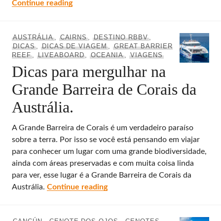
O incrível Aquário de Cairns em Queenslan
Continue reading
AUSTRÁLIA
,
CAIRNS
,
DESTINO RBBV
,
DICAS
,
DICAS DE VIAGEM
,
GREAT BARRIER
REEF
,
LIVEABOARD
,
OCEANIA
,
VIAGENS
Dicas para mergulhar na
Grande Barreira de Corais da
Austrália.
A Grande Barreira de Corais é um verdadeiro paraíso
sobre a terra. Por isso se você está pensando em viajar
para conhecer um lugar com uma grande biodiversidade,
ainda com áreas preservadas e com muita coisa linda
para ver, esse lugar é a Grande Barreira de Corais da
Dicas para mergulhar na Grande B
Austrália.
Continue reading