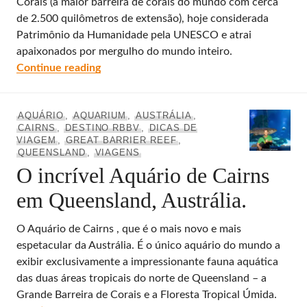
Corais (a maior barreira de corais do mundo com cerca
de 2.500 quilômetros de extensão), hoje considerada
Patrimônio da Humanidade pela UNESCO e atrai
apaixonados por mergulho do mundo inteiro.
Austrália: Cairns – Como chegar, onde ficar
Continue reading
AQUÁRIO
,
AQUARIUM
,
AUSTRÁLIA
,
CAIRNS
,
DESTINO RBBV
,
DICAS DE
VIAGEM
,
GREAT BARRIER REEF
,
QUEENSLAND
,
VIAGENS
O incrível Aquário de Cairns
em Queensland, Austrália.
O Aquário de Cairns , que é o mais novo e mais
espetacular da Austrália. É o único aquário do mundo a
exibir exclusivamente a impressionante fauna aquática
das duas áreas tropicais do norte de Queensland – a
Grande Barreira de Corais e a Floresta Tropical Úmida.