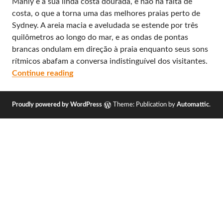
Manly e a sua linda costa dourada, e não há falta de
costa, o que a torna uma das melhores praias perto de
Sydney. A areia macia e aveludada se estende por três
quilômetros ao longo do mar, e as ondas de pontas
brancas ondulam em direção à praia enquanto seus sons
rítmicos abafam a conversa indistinguível dos visitantes.
Manly Beach e Shelly Beach as incríveis pr
Continue reading
Proudly powered by WordPress
Theme: Publication by
Automattic
.