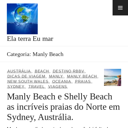
Skip
to
content
Ela terra Eu mar
Categoria:
Manly Beach
AUSTRÁLIA
,
BEACH
,
DESTINO RBBV
,
DICAS DE VIAGEM
,
MANLY
,
MANLY BEACH
,
NEW SOUTH WALES
,
OCEANIA
,
PRAIAS
,
SYDNEY
,
TRAVEL
,
VIAGENS
Manly Beach e Shelly Beach
as incríveis praias do Norte em
Sydney, Austrália.