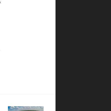
s
.
s
para ficar na Riviera Maya. Como chegar, onde ficar e o que faz