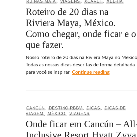
RUÍNAS MAIA
,
VIAGENS
,
XCARET
,
XEL-HÁ
Roteiro de 20 dias na
Riviera Maya, México.
Como chegar, onde ficar e o
que fazer.
Nosso roteiro de 20 dias na Riviera Maya no México
Todas as nossas dicas descritas de forma detalhada
Roteiro de 2
para você se inspirar.
Continue reading
CANCÚN
,
DESTINO RBBV
,
DICAS
,
DICAS DE
VIAGEM
,
MÉXICO
,
VIAGENS
Onde ficar em Cancún – All
Inclusive Resort Hyatt Zyva