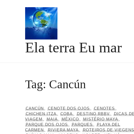
Skip
to
content
Ela terra Eu mar
Tag:
Cancún
CANCÚN
,
CENOTE DOS OJOS
,
CENOTES
,
CHICHEN ITZA
,
COBA
,
DESTINO RBBV
,
DICAS D
VIAGEM
,
MAIA
,
MÉXICO
,
MISTÉRIO MAYA
,
PARQUE DOS OJOS
,
PARQUES
,
PLAYA DEL
CARMEN
,
RIVIERA MAYA
,
ROTEIROS DE VIEGEN