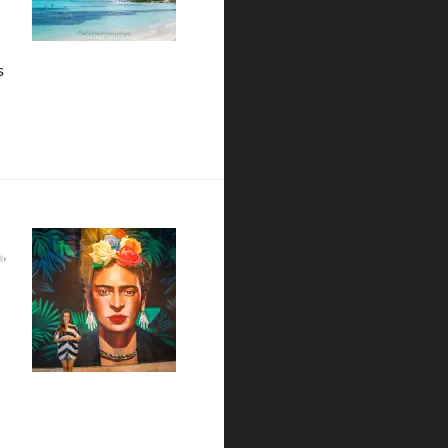
s
ive Resort Hyatt Zyva a escolha certa.
S
,