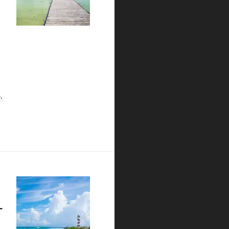
.
0 dias na Riviera Maya, México. Como chegar, onde ficar e o que
-