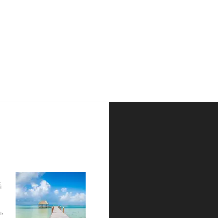
E
S
,