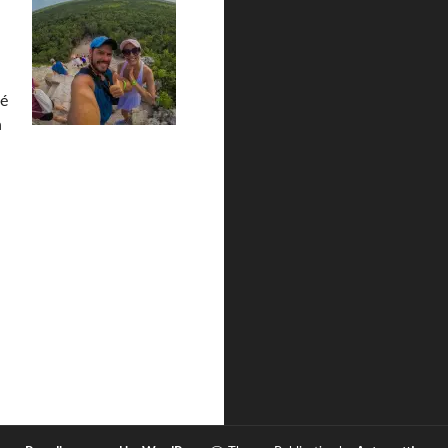
 é
h
.