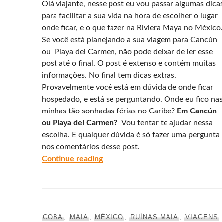
Olá viajante, nesse post eu vou passar algumas dica
para facilitar a sua vida na hora de escolher o lugar
onde ficar, e o que fazer na Riviera Maya no México
Se você está planejando a sua viagem para Cancún
ou Playa del Carmen, não pode deixar de ler esse
post até o final. O post é extenso e contém muitas
informações. No final tem dicas extras.
Provavelmente você está em dúvida de onde ficar
hospedado, e está se perguntando. Onde eu fico na
minhas tão sonhadas férias no Caribe?
Em Cancún
ou Playa del Carmen?
Vou tentar te ajudar nessa
escolha. E qualquer dúvida é só fazer uma pergunta
nos comentários desse post.
“Playa Del Carmen o melhor lugar 
Continue reading
COBA
,
MAIA
,
MÉXICO
,
RUÍNAS MAIA
,
VIAGENS